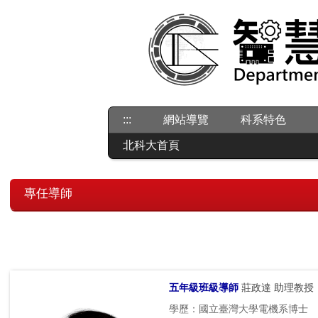
跳
到
主
要
內
容
區
:::
網站導覽
科系特色
北科大首頁
專任導師
五年級班級導師
莊政達 助理教授
學歷：國立臺灣大學電機系博士