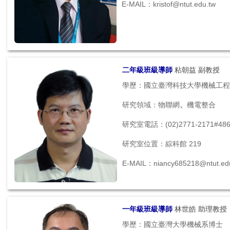
E-MAIL：kristof@ntut.edu.tw
二年級班級導師
粘朝益 副教授
學歷：國立臺灣科技大學機械工程
研究領域：物聯網
、
機電整合
研究室電話：(02)2771-2171#486
研究室位置：綜科館 219
E-MAIL：niancy685218@ntut.ed
一年級班級導師
林世皓 助理教授
學歷：國立臺灣大學機械系博士