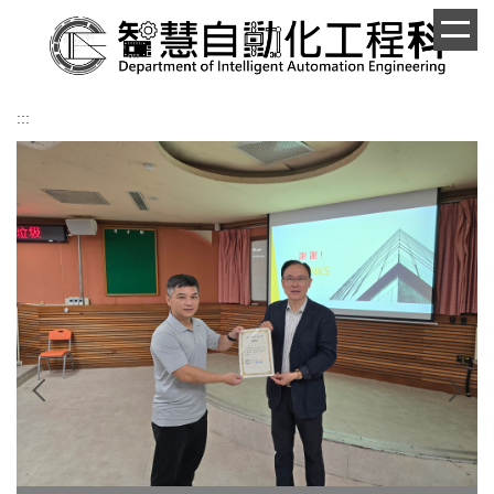
跳
到
主
要
內
:::
容
區